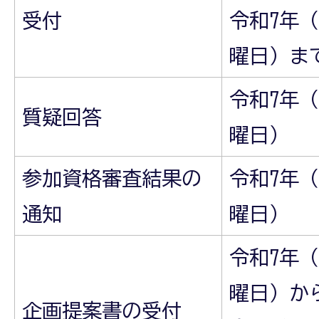
受付
令和7年（
曜日）ま
令和7年（
質疑回答
曜日）
参加資格審査結果の
令和7年（
通知
曜日）
令和7年（
曜日）か
企画提案書の受付