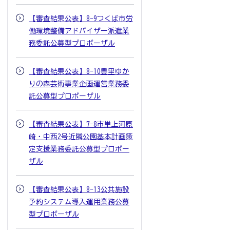
【審査結果公表】8-9つくば市労
働環境整備アドバイザー派遣業
務委託公募型プロポーザル
【審査結果公表】8-10豊里ゆか
りの森芸術事業企画運営業務委
託公募型プロポーザル
【審査結果公表】7-8市単上河原
崎・中西2号近隣公園基本計画策
定支援業務委託公募型プロポー
ザル
【審査結果公表】8-13公共施設
予約システム導入運用業務公募
型プロポーザル