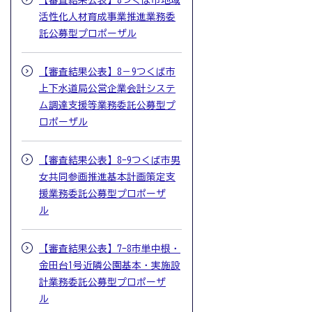
【審査結果公表】8つくば市地域
活性化人材育成事業推進業務委
託公募型プロポーザル
【審査結果公表】8－9つくば市
上下水道局公営企業会計システ
ム調達支援等業務委託公募型プ
ロポーザル
【審査結果公表】8-9つくば市男
女共同参画推進基本計画策定支
援業務委託公募型プロポーザ
ル
【審査結果公表】7-8市単中根・
金田台1号近隣公園基本・実施設
計業務委託公募型プロポーザ
ル