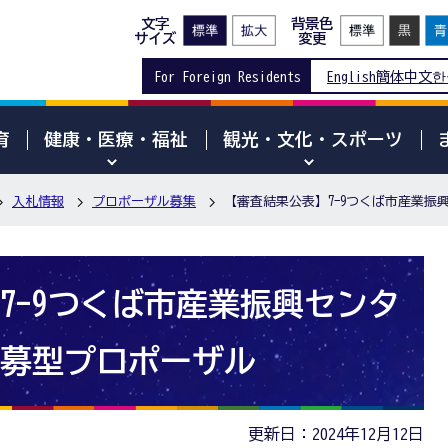
文字
背景色
サイズ
変更
For Foreign Residents
English
簡体中文
한
育
健康・医療・福祉
観光・文化・スポーツ
入札情報
プロポーザル募集
【審査結果公表】7-9つくば市産業
7-9つくば市産業振興センタ
募型プロポーザル
更新日：2024年12月12日