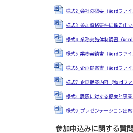
様式2_会社の概要 (Wordファイル:
様式3_参加資格要件に係る申立書 (
様式4_業務実施体制調書 (Wordフ
様式5_業務実績書 (Wordファイル:
様式6_企画提案書 (Wordファイル:
様式7_企画提案内容 (Wordファイ
様式8_課題に対する提案と事業目標
様式9_プレゼンテーション出席者報告
参加申込みに関する質