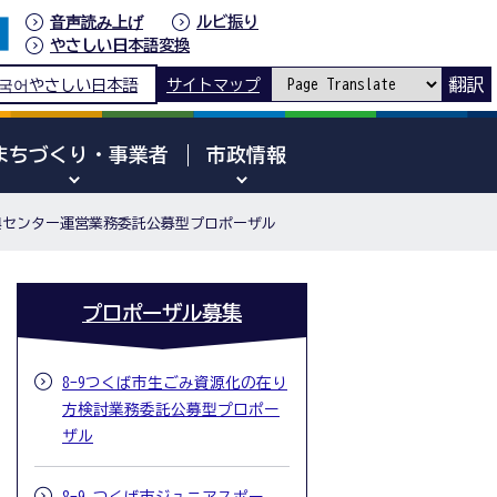
音声読み上げ
ルビ振り
やさしい日本語変換
翻訳
국어
やさしい日本語
サイトマップ
まちづくり・事業者
市政情報
振興センター運営業務委託公募型プロポーザル
プロポーザル募集
8-9つくば市生ごみ資源化の在り
方検討業務委託公募型プロポー
ザル