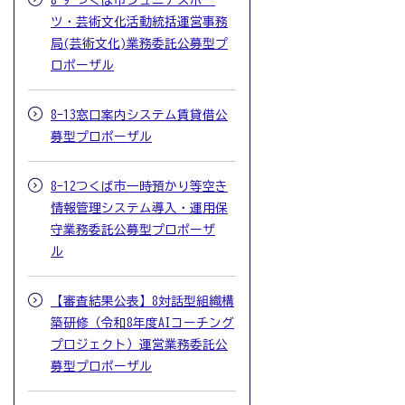
8-9 つくば市ジュニアスポー
ツ・芸術文化活動統括運営事務
局(芸術文化)業務委託公募型プ
ロポーザル
8-13窓口案内システム賃貸借公
募型プロポーザル
8-12つくば市一時預かり等空き
情報管理システム導入・運用保
守業務委託公募型プロポーザ
ル
【審査結果公表】8対話型組織構
築研修（令和8年度AIコーチング
プロジェクト）運営業務委託公
募型プロポーザル