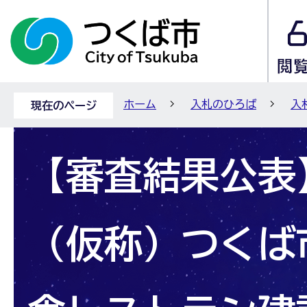
ホーム
入札のひろば
入
現在のページ
【審査結果公表】
（仮称）つくば