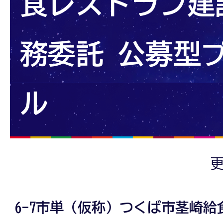
食レストラン建
務委託 公募型
ル
更
6-7市単（仮称）つくば市茎崎