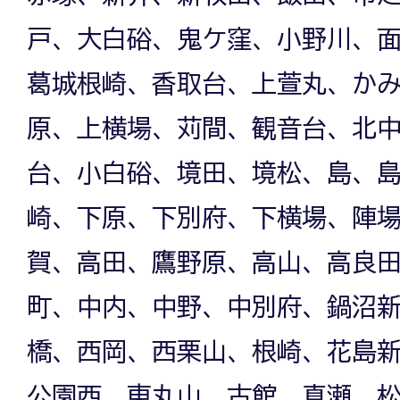
戸、大白硲、鬼ケ窪、小野川、
葛城根崎、香取台、上萱丸、か
原、上横場、苅間、観音台、北
台、小白硲、境田、境松、島、
崎、下原、下別府、下横場、陣
賀、高田、鷹野原、高山、高良
町、中内、中野、中別府、鍋沼
橋、西岡、西栗山、根崎、花島
公園西、東丸山、古館、真瀬、