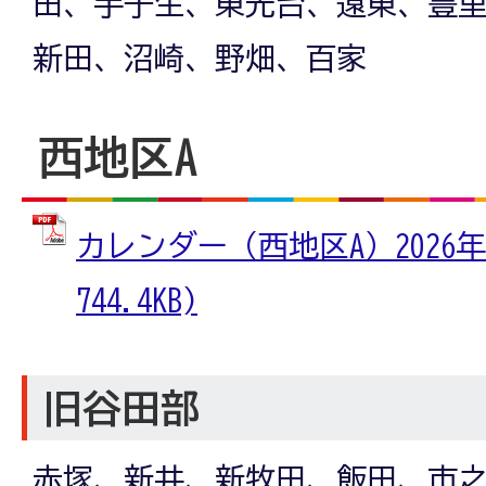
田、手子生、東光台、遠東、豊
新田、沼崎、野畑、百家
西地区A
カレンダー（西地区A）2026年
744.4KB)
旧谷田部
赤塚、新井、新牧田、飯田、市