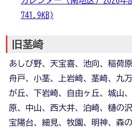
741.9KB)
旧茎崎
あしび野、天宝喜、池向、稲荷
舟戸、小茎、上岩崎、茎崎、九
が丘、下岩崎、自由ヶ丘、城山
原、中山、西大井、泊崎、樋の
宝陽台、細見、牧園、明神、森