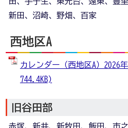
田、手子生、東光台、遠東、豊
新田、沼崎、野畑、百家
西地区A
カレンダー（西地区A）2026年
744.4KB)
旧谷田部
赤塚、新井、新牧田、飯田、市