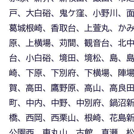
戸、大白硲、鬼ケ窪、小野川、
葛城根崎、香取台、上萱丸、か
原、上横場、苅間、観音台、北
台、小白硲、境田、境松、島、
崎、下原、下別府、下横場、陣
賀、高田、鷹野原、高山、高良
町、中内、中野、中別府、鍋沼
橋、西岡、西栗山、根崎、花島
公園西、東丸山、古館、真瀬、