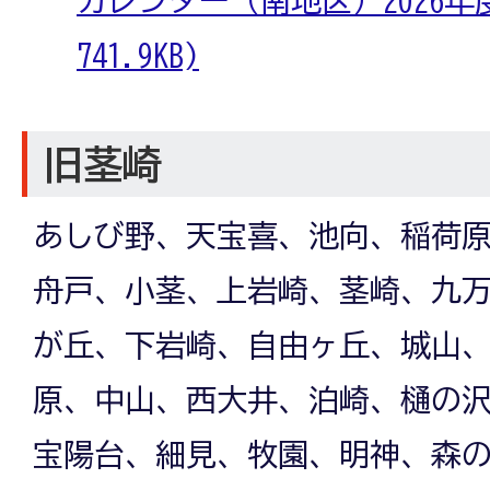
741.9KB)
旧茎崎
あしび野、天宝喜、池向、稲荷
舟戸、小茎、上岩崎、茎崎、九
が丘、下岩崎、自由ヶ丘、城山
原、中山、西大井、泊崎、樋の
宝陽台、細見、牧園、明神、森