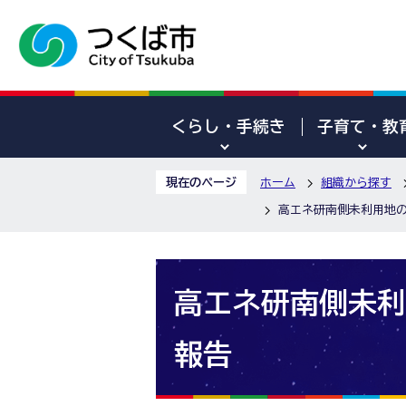
くらし・手続き
子育て・教
現在のページ
ホーム
組織から探す
高エネ研南側未利用地
高エネ研南側未利
報告