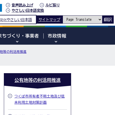
音声読み上げ
ルビ振り
やさしい日本語変換
翻訳
국어
やさしい日本語
サイトマップ
まちづくり・事業者
市政情報
地等の利活用推進
公有地等の利活用推進
つくば市所有者不明土地及び低
未利用土地対策計画