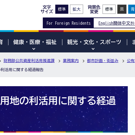
文字
背景色
サイズ
変更
For Foreign Residents
English
簡体中文
한
育
健康・医療・福祉
観光・文化・スポーツ
財務部公共資産利活用推進課
業務案内
都市計画・街並み
公有
の利活用に関する経過報告
用地の利活用に関する経過