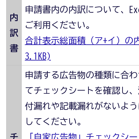
申請書内の内訳について、Ex
内
ご利用ください。
訳
合計表示総面積（ア+イ）の内訳
書
3.1KB)
申請する広告物の種類に合わ
てチェックシートを確認し、
付漏れや記載漏れがないよう
してください。
チ
「自家広告物」チェックシー