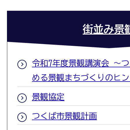
街並み景
令和7年度景観講演会 ～
める景観まちづくりのヒン
景観協定
つくば市景観計画