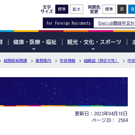
文字
背景色
サイズ
変更
For Foreign Residents
English
簡体中文
한
育
健康・医療・福祉
観光・文化・スポーツ
総務部総務課
業務案内
市政情報
組織図（問合せ先）
市
更新日：2023年04月18日
ページID：
2504