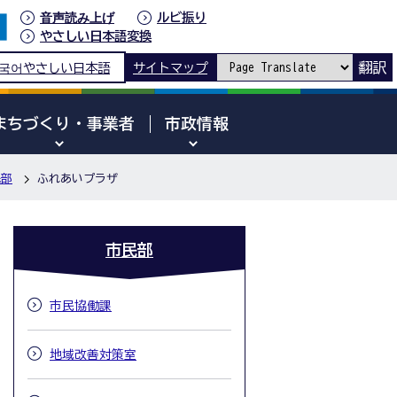
音声読み上げ
ルビ振り
やさしい日本語変換
翻訳
국어
やさしい日本語
サイトマップ
まちづくり・事業者
市政情報
民部
ふれあいプラザ
市民部
市民協働課
地域改善対策室