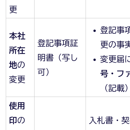
更
登記事
本社
登記事項証
更の事
所在
明書（写し
変更届
地
の
可）
号・フ
変更
（記載
使用
印
の
入札書・契