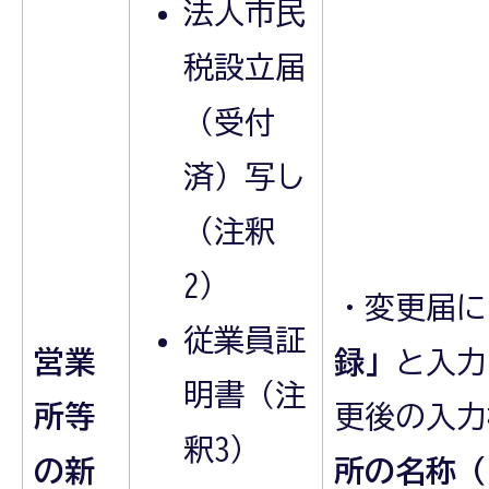
法人市民
税設立届
（受付
済）写し
（注釈
2）
・変更届に
従業員証
営業
録」
と入力
明書（注
所等
更後の入力
釈3）
の新
所の名称（