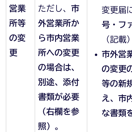
営業
ただし、
市
変更届
所等
外営業所か
号・フ
の変
ら市内営業
（記載
更
所への変更
市外営
の場合は、
の変更の
別途、添付
等の新
書類が必要
え、市
（右欄を参
な書類
照）
。