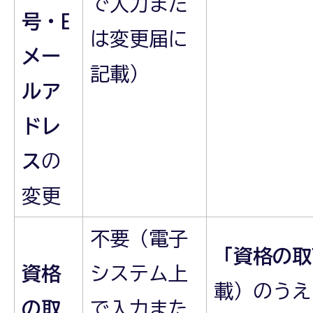
で入力また
号・E
は変更届に
メー
記載）
ルア
ドレ
ス
の
変更
不要（電子
「資格の取
資格
システム上
載）のうえ
の取
で入力また