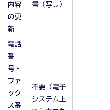
内容
書（写し）
の更
新
電話
番
号・
ファ
不要（電子
ック
システム上
ス番