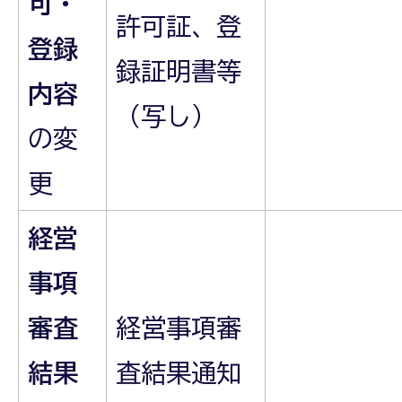
可・
許可証、登
登録
録証明書等
内容
（写し）
の変
更
経営
事項
審査
経営事項審
結果
査結果通知