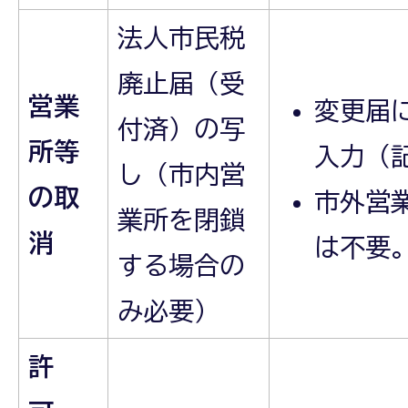
法人市民税
廃止届（受
営業
変更届
付済）の写
所等
入力（
し（市内営
の取
市外営
業所を閉鎖
消
は不要
する場合の
み必要）
許