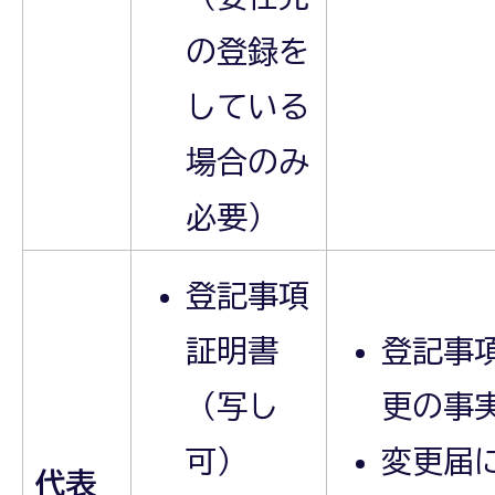
の登録を
している
場合のみ
必要）
登記事項
証明書
登記事
（写し
更の事
可）
変更届
代表