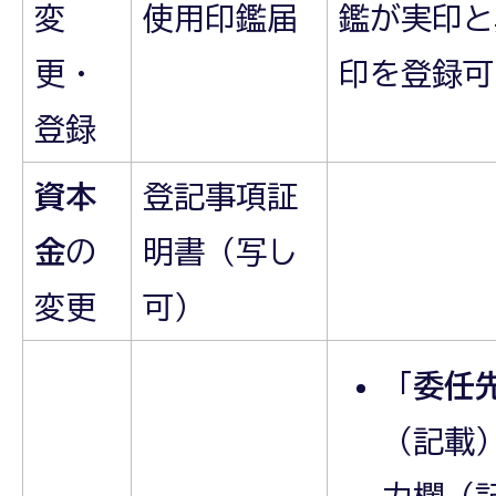
変
使用印鑑届
鑑が実印と
更・
印を登録可
登録
資本
登記事項証
金
の
明書（写し
変更
可）
「
委任
（記載