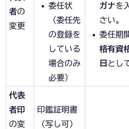
委任状
ガナ
を
者
の
（委任先
さい。
変更
の登録を
委任期
している
格有資
場合のみ
日
とし
必要）
代表
者印
印鑑証明書
の変
（写し可）