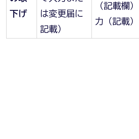
（記載欄）
下げ
は変更届に
力（記載）
記載）