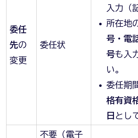
入力（
所在地
委任
号・電
先
の
委任状
号
も入
変更
い。
委任期
格有資
日
とし
不要（電子