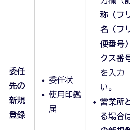
力欄（
称（フ
名（フ
便番号
クス番
委任
を入力
委任状
先の
い。
使用印鑑
新規
営業所
届
登録
る場合