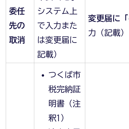
委任
システム上
変更届に「
先の
で入力また
力（記載）
取消
は変更届に
記載）
つくば市
税完納証
明書（注
釈1）