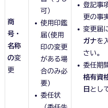
登記事
可）
更の事
商
使用印鑑
変更届
号・
届(使用
ガナ
を
名称
印の変更
さい。
の
変
がある場
委任期
更
合のみ必
格有資
要)
日
とし
委任状
（委任先