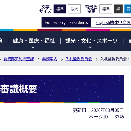
文字
背景色
サイズ
変更
For Foreign Residents
English
簡体中文
한
育
健康・医療・福祉
観光・文化・スポーツ
総務部契約検査課
業務案内
入札監視委員会
入札監視委員会・
審議概要
更新日：2026年03月05日
ページID：
3745