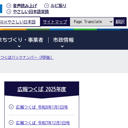
音声読み上げ
ルビ振り
やさしい日本語変換
翻訳
국어
やさしい日本語
サイトマップ
まちづくり・事業者
市政情報
つくばバックナンバー（PDF版）
広報つくば 2025年度
広報つくば 令和8年1月1日号
広報つくば 令和7年12月1日号