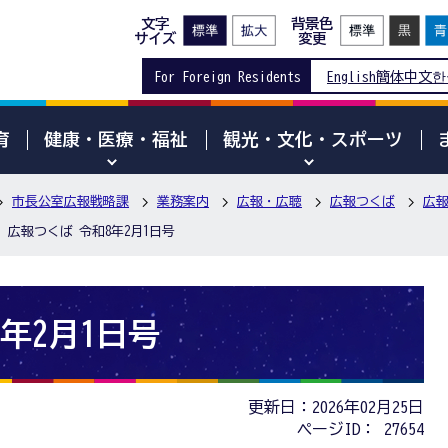
文字
背景色
サイズ
変更
For Foreign Residents
English
簡体中文
한
育
健康・医療・福祉
観光・文化・スポーツ
市長公室広報戦略課
業務案内
広報・広聴
広報つくば
広報
広報つくば 令和8年2月1日号
年2月1日号
更新日：2026年02月25日
ページID：
27654