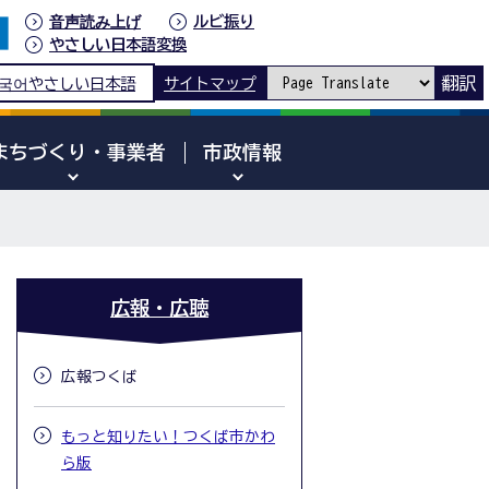
音声読み上げ
ルビ振り
やさしい日本語変換
翻訳
국어
やさしい日本語
サイトマップ
まちづくり・事業者
市政情報
広報・広聴
広報つくば
もっと知りたい！つくば市かわ
ら版