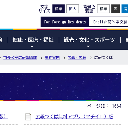
文字
背景色
サイズ
変更
For Foreign Residents
English
簡体中文
한
育
健康・医療・福祉
観光・文化・スポーツ
市長公室広報戦略課
業務案内
広報・広聴
広報つくば
ページID：
1664
版）
広報つくば無料アプリ（マチイロ）版