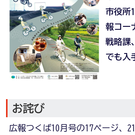
市役所
報コー
戦略課
でも入
お詫び
広報つくば10月号の17ページ、