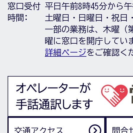
窓口受付
平日午前8時45分から午
時間:
土曜日・日曜日・祝日
一部の業務は、木曜（第
曜に窓口を開庁してい
詳細ページ
をご確認く
交通アクセス
問合