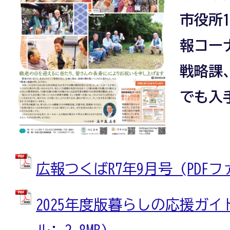
市役所
報コー
戦略課
でも入
広報つくばR7年9月号 (PDFファイ
2025年度版暮らしの応援ガイド