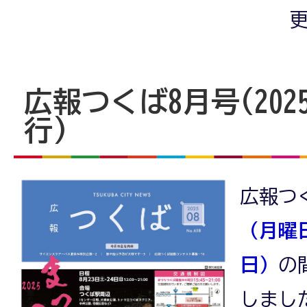
更
広報つくば8月号(202
行)
広報つ
（月曜
日）
の
しまし