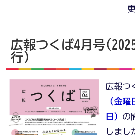
更
広報つくば4月号(202
行)
広報つ
（金曜
日）
の
しまし