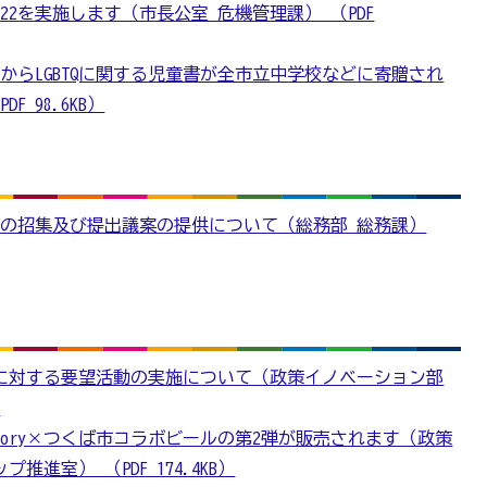
22を実施します（市長公室 危機管理課） （PDF
からLGBTQに関する児童書が全市立中学校などに寄贈され
 98.6KB）
会の招集及び提出議案の提供について（総務部 総務課）
に対する要望活動の実施について（政策イノベーション部
）
fee Factory×つくば市コラボビールの第2弾が販売されます（政策
進室） （PDF 174.4KB）