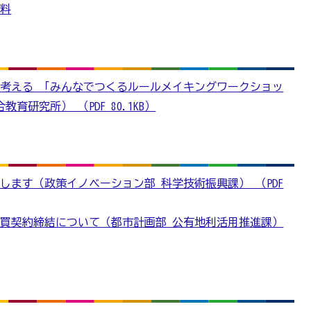
資料
考える 「みんなでつくるルールメイキングワークショッ
育研究所） （PDF 80.1KB）
します（政策イノベーション部 科学技術振興課） （PDF
買契約締結について（都市計画部 公有地利活用推進課）