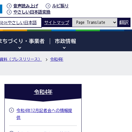
音声読み上げ
ルビ振り
やさしい日本語変換
翻訳
국어
やさしい日本語
サイトマップ
まちづくり・事業者
市政情報
資料（プレスリリース）
令和4年
令和4年
令和4年12月記者会への情報提
供