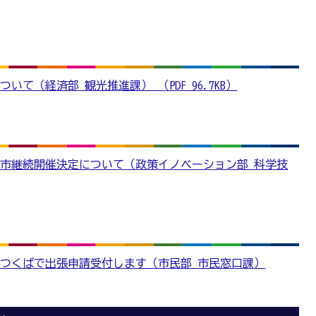
いて（経済部 観光推進課） （PDF 96.7KB）
市継続開催決定について（政策イノベーション部 科学技
つくばで出張申請受付します（市民部 市民窓口課）