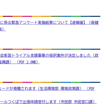
策に係る緊急アンケート実施結果について【速報値】（保健
MB）
5.0社会実装トライアル支援事業の採択案件が決定しました（政
） （PDF 2.0MB）
シェードが寄贈されます（生活環境部 環境政策課） （PDF
ールつくばで出張申請受付します（市民部 市民窓口課）