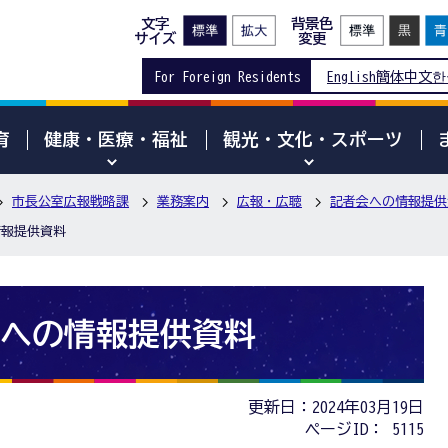
文字
背景色
サイズ
変更
For Foreign Residents
English
簡体中文
한
育
健康・医療・福祉
観光・文化・スポーツ
市長公室広報戦略課
業務案内
広報・広聴
記者会への情報提供
情報提供資料
会への情報提供資料
更新日：2024年03月19日
ページID：
5115