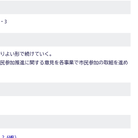
・3
よりよい形で続けていく。
市民参加推進に関する意見を各事業で市民参加の取組を進め
.6MB)