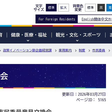
文字
背景色
サイズ
変更
For Foreign Residents
English
簡体中文
한
育
健康・医療・福祉
観光・文化・スポーツ
政策イノベーション部企画経営課
業務案内
制度
市民委員
会
更新日：2026年03月27日
ページID：
5165