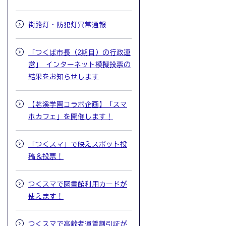
街路灯・防犯灯異常通報
「つくば市長（2期目）の行政運
営」 インターネット模擬投票の
結果をお知らせします
【茗溪学園コラボ企画】「スマ
ホカフェ」を開催します！
「つくスマ」で映えスポット投
稿＆投票！
つくスマで図書館利用カードが
使えます！
つくスマで高齢者運賃割引証が