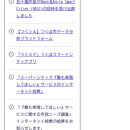
五十嵐市長がOpen＆Agile Smart
Cities (OASC)の招待を受け出席
しました
【つくシル】つくば市データ分
析プラットフォーム
「つくスマ」つくばスマートシ
ティアプリ
「スーパーシティで『最も実現
してほしい』サービスのインタ
ーネット投票」
「『最も実現してほしい』サー
ビスに関する市民ニーズ調査」
インターネット投票の結果をお
知らせします。