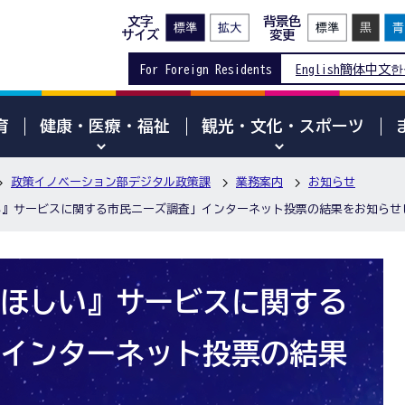
文字
背景色
サイズ
変更
For Foreign Residents
English
簡体中文
한
育
健康・医療・福祉
観光・文化・スポーツ
政策イノベーション部デジタル政策課
業務案内
お知らせ
い』サービスに関する市民ニーズ調査」インターネット投票の結果をお知らせ
ほしい』サービスに関する
インターネット投票の結果