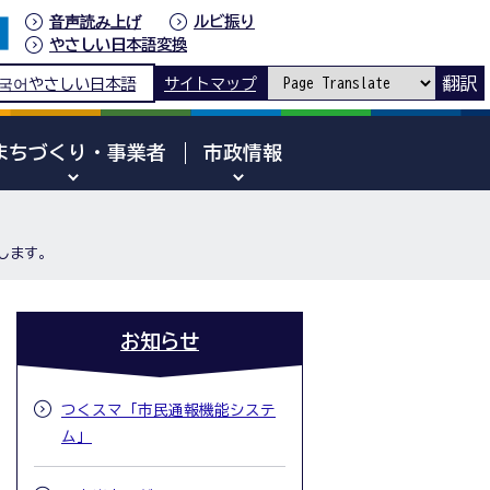
音声読み上げ
ルビ振り
やさしい日本語変換
翻訳
국어
やさしい日本語
サイトマップ
まちづくり・事業者
市政情報
します。
お知らせ
つくスマ「市民通報機能システ
ム」