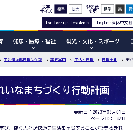
文字
背景色
サイズ
変更
For Foreign Residents
English
簡体中文
한
育
健康・医療・福祉
観光・文化・スポーツ
生活環境部環境保全課
業務案内
生活・環境
環境美化
第
れいなまちづくり行動計画
更新日：2023年03月01日
ページID：
4211
学び、働く人々が快適な生活を享受することができるきれ