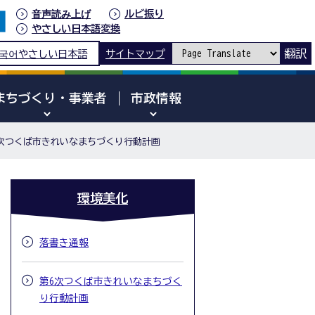
音声読み上げ
ルビ振り
やさしい日本語変換
翻訳
국어
やさしい日本語
サイトマップ
まちづくり・事業者
市政情報
5次つくば市きれいなまちづくり行動計画
環境美化
落書き通報
第6次つくば市きれいなまちづく
り行動計画