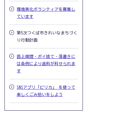
環境美化ボランティアを募集し
ています
第5次つくば市きれいなまちづく
り行動計画
路上喫煙・ポイ捨て・落書きに
は条例により過料が科せられま
す
SNSアプリ「ピリカ」 を使って
楽しくごみ拾いをしよう