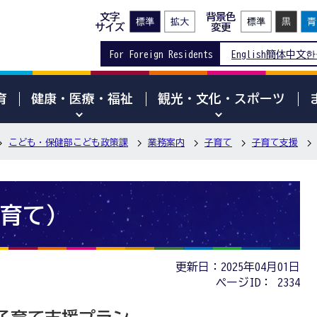
文字
背景色
サイズ
変更
For Foreign Residents
English
簡体中文
한
育
健康・医療・福祉
観光・文化・スポーツ
こども・保健部こども政策課
業務案内
子育て
子育て支援
育て）
更新日：2025年04月01日
ページID：
2334