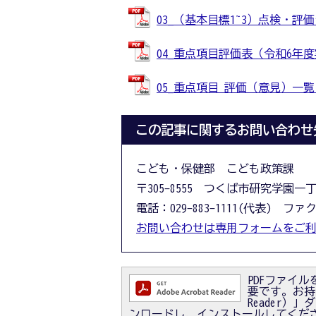
03_（基本目標1~3）点検・評価シー
04_重点項目評価表（令和6年度実績
05_重点項目 評価（意見）一覧 (P
この記事に関するお問い合わせ
こども・保健部 こども政策課
〒305-8555 つくば市研究学園一
電話：029-883-1111(代表) ファクス
お問い合わせは専用フォームをご
PDFファイルを
要です。お持ちで
Reader
ンロードし、インストールしてくだ