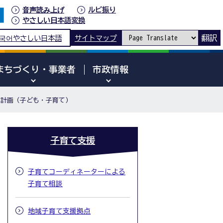
音声読み上げ
ルビ振り
やさしい日本語変換
翻訳
국어
やさしい日本語
サイトマップ
まちづくり・事業者
市政情報
計画（子ども・子育て）
子育て支援
子育てコーディネーターによる
子育て相談
地域子育て支援拠点