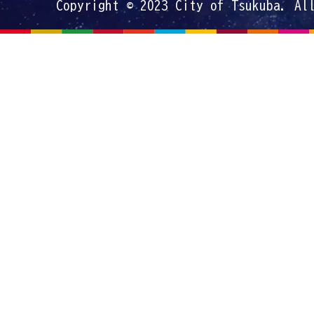
Copyright © 2023 City of Tsukuba. Al