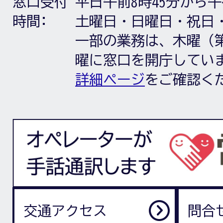
窓口受付
平日午前8時45分から午
時間:
土曜日・日曜日・祝日
一部の業務は、木曜（第
曜に窓口を開庁してい
詳細ページ
をご確認く
交通アクセス
問合