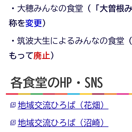
・
大穂みんなの食堂
（「大曽根
称を
変更
）
・
筑波大生によるみんなの食堂
（
もって
廃止
）
各食堂のHP・SNS
地域交流ひろば（花畑）
地域交流ひろば（沼崎）