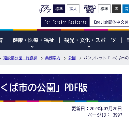
文字
背景色
サイズ
変更
For Foreign Residents
English
簡体中文
한
育
健康・医療・福祉
観光・文化・スポーツ
建設部公園・施設課
業務案内
公園
パンフレット「つくば市の公
くば市の公園」PDF版
更新日：2023年07月20日
ページID：
3997