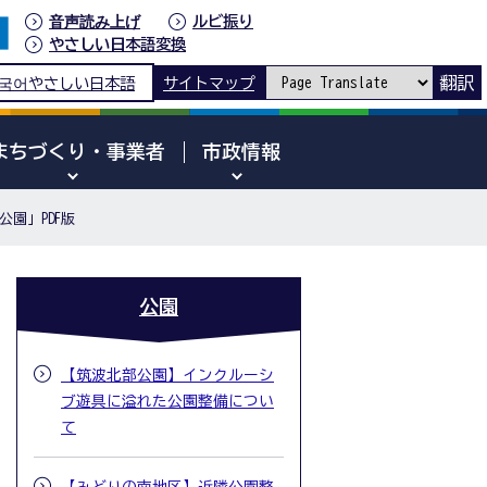
音声読み上げ
ルビ振り
やさしい日本語変換
翻訳
국어
やさしい日本語
サイトマップ
まちづくり・事業者
市政情報
園」PDF版
公園
【筑波北部公園】インクルーシ
ブ遊具に溢れた公園整備につい
て