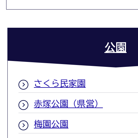
公園
さくら民家園
赤塚公園（県営）
梅園公園