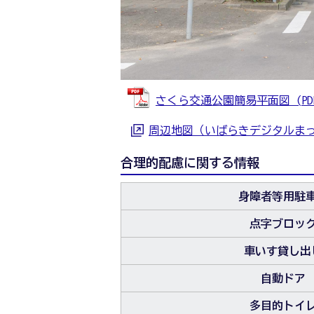
さくら交通公園簡易平面図 (PDFフ
周辺地図（いばらきデジタルま
合理的配慮に関する情報
身障者等用駐
点字ブロッ
車いす貸し出
自動ドア
多目的トイ