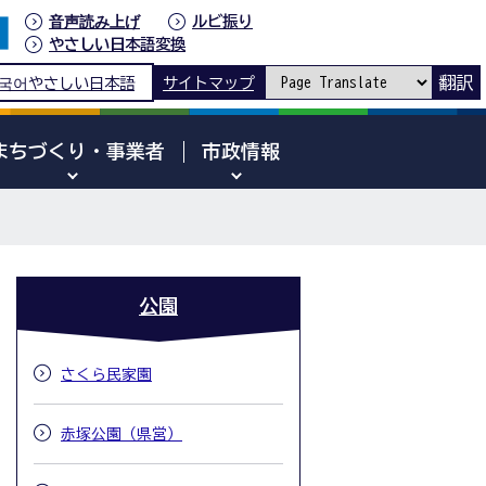
音声読み上げ
ルビ振り
やさしい日本語変換
翻訳
국어
やさしい日本語
サイトマップ
まちづくり・事業者
市政情報
公園
さくら民家園
赤塚公園（県営）