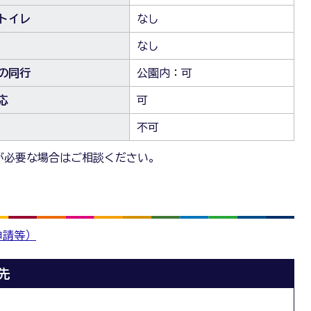
トイレ
なし
なし
の同行
公園内：可
応
可
不可
が必要な場合はご相談ください。
申請等）
先