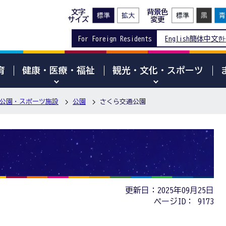
文字
背景色
サイズ
変更
For Foreign Residents
English
簡体中文
한
育
健康・医療・福祉
観光・文化・スポーツ
公園・スポーツ施設
公園
さくら交通公園
更新日：2025年09月25日
ページID：
9173