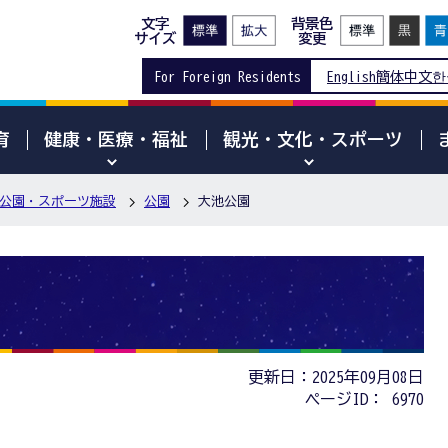
文字
背景色
サイズ
変更
For Foreign Residents
English
簡体中文
한
育
健康・医療・福祉
観光・文化・スポーツ
公園・スポーツ施設
公園
大池公園
更新日：2025年09月08日
ページID：
6970