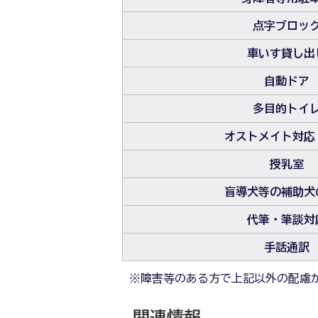
点字ブロッ
車いす貸し出
自動ドア
多目的トイ
オストメイト対応
授乳室
盲導犬等の補助犬
代筆・筆談対
手話通訳
※障害等のある方で上記以外の配慮
関連情報