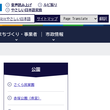
音声読み上げ
ルビ振り
やさしい日本語変換
翻訳
국어
やさしい日本語
サイトマップ
まちづくり・事業者
市政情報
公園
さくら民家園
赤塚公園（県営）