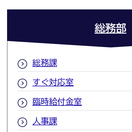
総務部
総務課
すぐ対応室
臨時給付金室
人事課