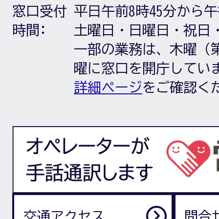
窓口受付
平日午前8時45分から午
時間:
土曜日・日曜日・祝日
一部の業務は、木曜（第
曜に窓口を開庁してい
詳細ページ
をご確認く
交通アクセス
問合