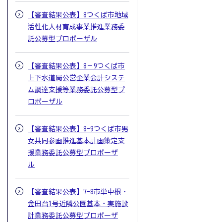
【審査結果公表】8つくば市地域
活性化人材育成事業推進業務委
託公募型プロポーザル
【審査結果公表】8－9つくば市
上下水道局公営企業会計システ
ム調達支援等業務委託公募型プ
ロポーザル
【審査結果公表】8-9つくば市男
女共同参画推進基本計画策定支
援業務委託公募型プロポーザ
ル
【審査結果公表】7-8市単中根・
金田台1号近隣公園基本・実施設
計業務委託公募型プロポーザ