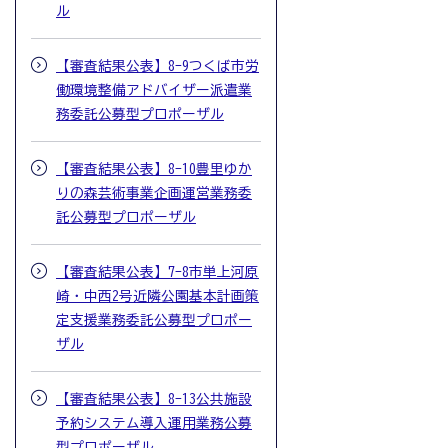
ル
【審査結果公表】8-9つくば市労
働環境整備アドバイザー派遣業
務委託公募型プロポーザル
【審査結果公表】8-10豊里ゆか
りの森芸術事業企画運営業務委
託公募型プロポーザル
【審査結果公表】7-8市単上河原
崎・中西2号近隣公園基本計画策
定支援業務委託公募型プロポー
ザル
【審査結果公表】8-13公共施設
予約システム導入運用業務公募
型プロポーザル