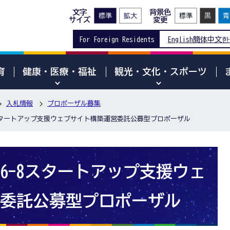
文字
背景色
サイズ
変更
For Foreign Residents
English
簡体中文
한
育
健康・医療・福祉
観光・文化・スポーツ
入札情報
プロポーザル募集
スタートアップ支援ウェブサイト構築運営委託公募型プロポーザル
6-8スタートアップ支援ウェ
委託公募型プロポーザル