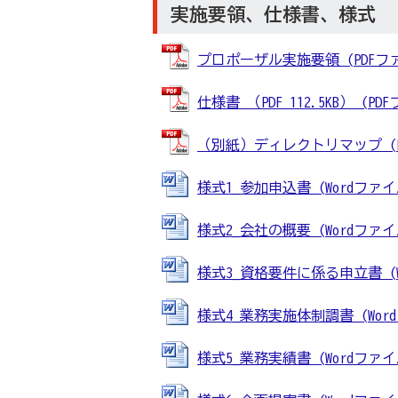
実施要領、仕様書、様式
プロポーザル実施要領 (PDFファイル
仕様書 （PDF 112.5KB） (PDF
（別紙）ディレクトリマップ (PDF
様式1_参加申込書 (Wordファイル:
様式2_会社の概要 (Wordファイル:
様式3_資格要件に係る申立書 (Wor
様式4_業務実施体制調書 (Wordフ
様式5_業務実績書 (Wordファイル: