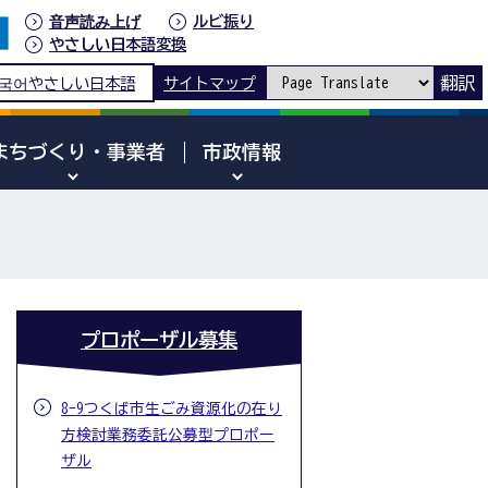
音声読み上げ
ルビ振り
やさしい日本語変換
翻訳
국어
やさしい日本語
サイトマップ
まちづくり・事業者
市政情報
プロポーザル募集
8-9つくば市生ごみ資源化の在り
方検討業務委託公募型プロポー
ザル