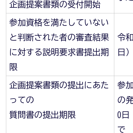
企画提案書類の受付開始
参加資格を満たしていない
と判断された者の審査結果
令和
に対する説明要求書提出期
日）
限
企画提案書類の提出にあた
参
っての
の発
質問書の提出期限
0日
で