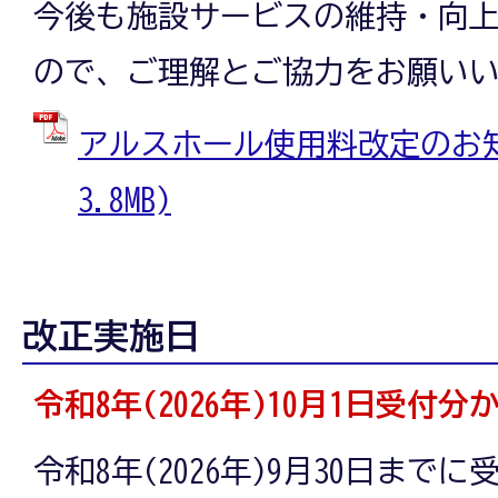
今後も施設サービスの維持・向
日
ので、ご理解とご協力をお願い
アルスホール使用料改定のお知ら
～】
3.8MB)
ア
改正実施日
ル
令和8年(2026年)10月1日受付分
令和8年(2026年)9月30日まで