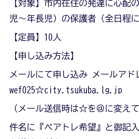
【対象】市内在住の発達に心配
児～年長児）の保護者（全日程
【定員】10人
【申し込み方法】
メールにて申し込み メールアド
wef025☆city.tsukuba.lg.jp
（メール送信時は☆を＠に変え
件名に『ペアトレ希望』と御記入