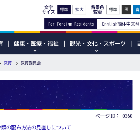
文字
背景色
サイズ
変更
For Foreign Residents
English
簡体中文
한
育
健康・医療・福祉
観光・文化・スポーツ
教育
教育委員会
ページID：
0360
シ類の配布方法の見直しについて