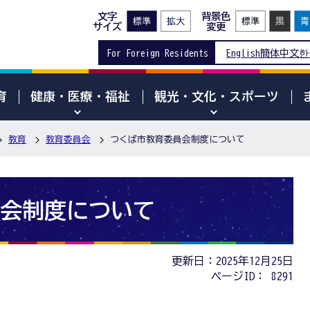
文字
背景色
サイズ
変更
For Foreign Residents
English
簡体中文
한
育
健康・医療・福祉
観光・文化・スポーツ
教育
教育委員会
つくば市教育委員会制度について
会制度について
更新日：2025年12月25日
ページID：
8291