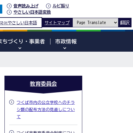
音声読み上げ
ルビ振り
やさしい日本語変換
翻訳
국어
やさしい日本語
サイトマップ
まちづくり・事業者
市政情報
教育委員会
つくば市内の公立学校へのチラ
シ類の配布方法の見直しについ
て