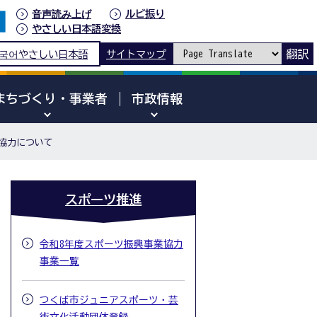
音声読み上げ
ルビ振り
やさしい日本語変換
翻訳
국어
やさしい日本語
サイトマップ
まちづくり・事業者
市政情報
協力について
スポーツ推進
令和8年度スポーツ振興事業協力
事業一覧
つくば市ジュニアスポーツ・芸