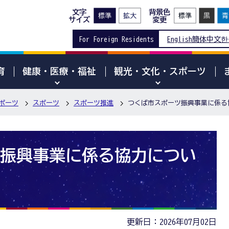
文字
背景色
サイズ
変更
For Foreign Residents
English
簡体中文
한
育
健康・医療・福祉
観光・文化・スポーツ
ポーツ
スポーツ
スポーツ推進
つくば市スポーツ振興事業に係る
振興事業に係る協力につい
更新日：2026年07月02日