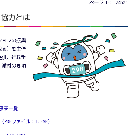
ページID：
24525
る協力とは
ションの振興
限る）を主催
提供、行政手
、添付の要項
事業一覧
DFファイル: 1.3MB)