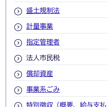
盛土規制法
計量事業
指定管理者
法人市民税
償却資産
事業系ごみ
特別徴収（概要、給与支払