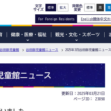
文字
背景色
サイズ
変更
For Foreign Residents
English
簡体中文
한
育
健康・医療・福祉
観光・文化・スポーツ
谷田部児童館
谷田部児童館ニュース
2025年3月谷田部児童館ニュー
部児童館ニュース
更新日：2025年03月21日
ページID：
23898