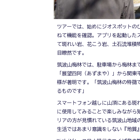
ツアーでは、始めにジオスポットの
ねて機能を確認。アプリを起動した
て斑れい岩、花こう岩、土石流堆積
目瞭然です。
筑波山梅林では、駐車場から梅林ま
「展望四阿（あずまや）」から関東
様が著明です。「筑波山梅林の特徴
るものです」
スマートフォン越しに山頂にある斑
に使用してみることで楽しみながら
リアの方が見慣れている筑波山地域
生活ではあまり意識をしない『地質