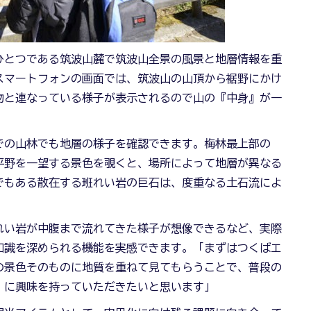
ひとつである筑波山麓で筑波山全景の風景と地層情報を重
スマートフォンの画面では、筑波山の山頂から裾野にかけ
物と連なっている様子が表示されるので山の『中身』が一
での山林でも地層の様子を確認できます。梅林最上部の
平野を一望する景色を覗くと、場所によって地層が異なる
でもある散在する班れい岩の巨石は、度重なる土石流によ
れい岩が中腹まで流れてきた様子が想像できるなど、実際
知識を深められる機能を実感できます。「まずはつくばエ
の景色そのものに地質を重ねて見てもらうことで、普段の
』に興味を持っていただきたいと思います」