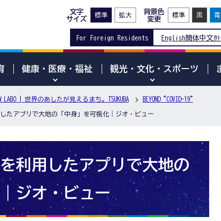
文字
背景色
サイズ
変更
For Foreign Residents
English
簡体中文
한
育
健康・医療・福祉
観光・文化・スポーツ
ORROW LABO | 世界のあしたが見えるまち。TSUKUBA
BEYOND "COVID-19"
利用したアプリで大地の「中身」を可視化｜ジオ・ビュー
技術を利用したアプリで大地の
｜ジオ・ビュー