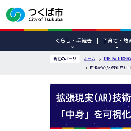
くらし・手続き
子育て・教
現在のページ
ホーム
TSUKUBA TOM
拡張現実(AR)技術を
拡張現実(AR)
「中身」を可視化