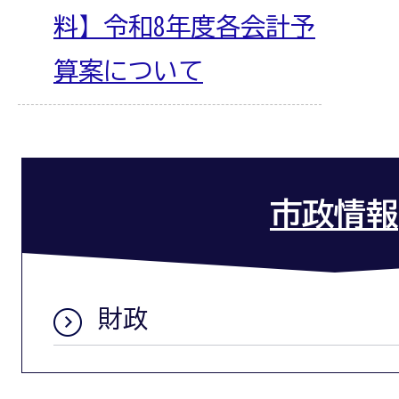
料】令和8年度各会計予
算案について
市政情報
財政