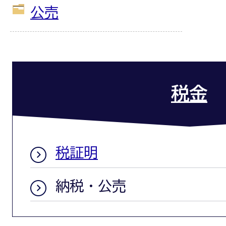
公売
税金
税証明
納税・公売