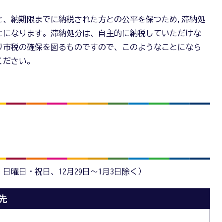
と、納期限までに納税された方との公平を保つため,滞納処
とになります。滞納処分は、自主的に納税していただけな
り市税の確保を図るものですので、このようなことになら
ください。
・日曜日・祝日、12月29日～1月3日除く）
先