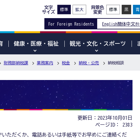
文字
背景色
サイズ
変更
For Foreign Residents
English
簡体中文
한
育
健康・医療・福祉
観光・文化・スポーツ
財務部納税課
業務案内
税金
納税・公売
納税相談
更新日：2023年10月01日
ページID：
2383
庁いただくか、電話あるいは手紙等でお早めにご連絡くだ