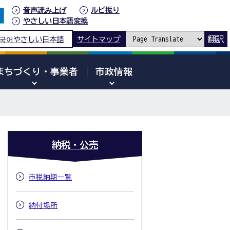
音声読み上げ
ルビ振り
やさしい日本語変換
翻訳
국어
やさしい日本語
サイトマップ
まちづくり・事業者
市政情報
納税・公売
市税納期一覧
納付場所