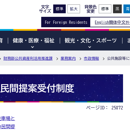
文字
背景色
サイズ
変更
For Foreign Residents
English
簡体中文
한
育
健康・医療・福祉
観光・文化・スポーツ
財務部公共資産利活用推進課
業務案内
市政情報
公共施設等に
民間提案受付制度
ページID：
25872
駐車場と
の民間提