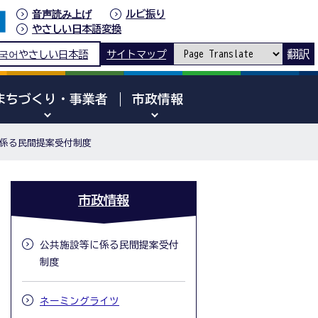
音声読み上げ
ルビ振り
やさしい日本語変換
翻訳
국어
やさしい日本語
サイトマップ
まちづくり・事業者
市政情報
係る民間提案受付制度
市政情報
公共施設等に係る民間提案受付
制度
ネーミングライツ