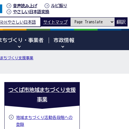
音声読み上げ
ルビ振り
やさしい日本語変換
翻訳
국어
やさしい日本語
サイトマップ
まちづくり・事業者
市政情報
まちづくり支援事業
つくば市地域まちづくり支援
事業
地域まちづくり活動各段階への
登録