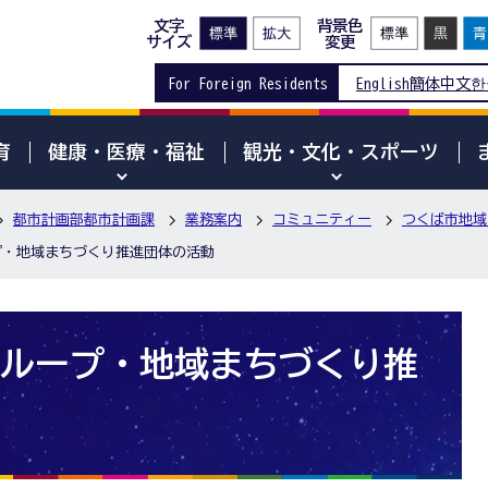
文字
背景色
サイズ
変更
For Foreign Residents
English
簡体中文
한
育
健康・医療・福祉
観光・文化・スポーツ
都市計画部都市計画課
業務案内
コミュニティー
つくば市地域
プ・地域まちづくり推進団体の活動
ループ・地域まちづくり推