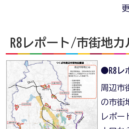
更
R8レポート/市街地
●R8レ
周辺市
の市街
レポー