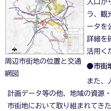
人口か
ラ、観
ータを
詳細を
活用く
周辺市街地の位置と交通
●市街
網図
また、
計画データ等の他、地域の資源
市街地において取り組まれてき