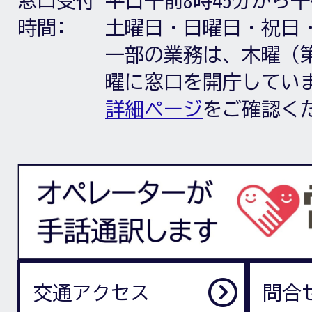
窓口受付
平日午前8時45分から午
時間:
土曜日・日曜日・祝日
一部の業務は、木曜（第
曜に窓口を開庁してい
詳細ページ
をご確認く
交通アクセス
問合