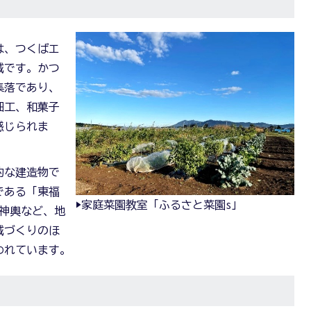
は、つくばエ
域です。かつ
集落であり、
細工、和菓子
感じられま
的な建造物で
である「東福
▶家庭菜園教室「ふるさと菜園s」
り神輿など、地
域づくりのほ
われています。