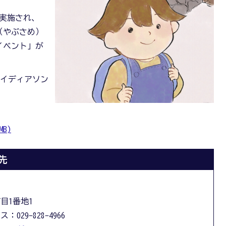
も実施され、
（やぶさめ）
イベント」が
。
アイディアソン
B)
先
丁目1番地1
：029-828-4966