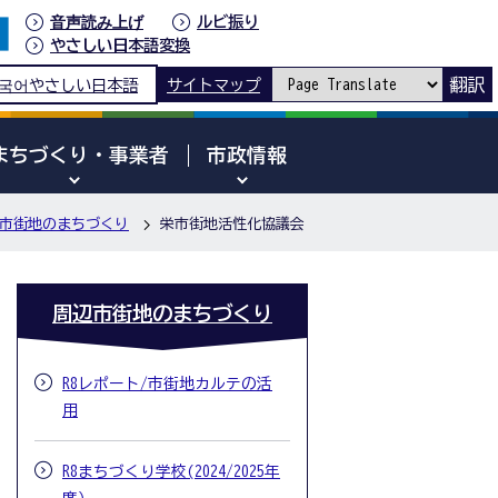
音声読み上げ
ルビ振り
やさしい日本語変換
翻訳
국어
やさしい日本語
サイトマップ
まちづくり・事業者
市政情報
市街地のまちづくり
栄市街地活性化協議会
周辺市街地のまちづくり
R8レポート/市街地カルテの活
用
R8まちづくり学校(2024/2025年