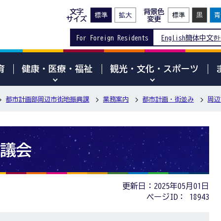
文字
背景色
サイズ
変更
For Foreign Residents
English
簡体中文
한
育
健康・医療・福祉
観光・文化・スポーツ
都市計画部周辺市街地振興課
業務案内
都市計画・街並み
周辺
議会
更新日：2025年05月01日
ページID：
18943