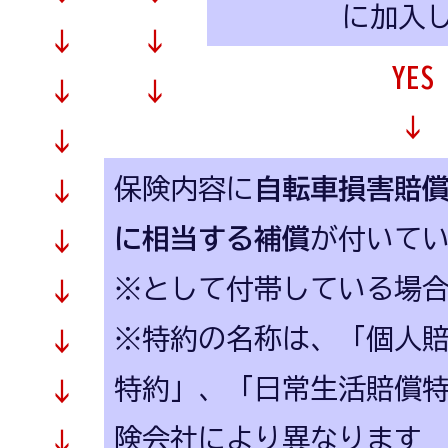
に加入
↓
↓
YES
↓
↓
↓
↓
保険内容に
自転車損害賠
↓
に相当する補償
が付いてい
↓
※として付帯している場合
↓
※特約の名称は、「個人
↓
特約」、「日常生活賠償
↓
険会社により異なります
↓