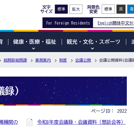
文字
背景色
サイズ
変更
For Foreign Residents
English
簡体中文
한
育
健康・医療・福祉
観光・文化・スポーツ
総務部総務課
業務案内
制度
会議公開
会議公開資料(会議
議録)
ページID：
2022
属機関の
令和8年度会議録・会議資料（懇談会等）