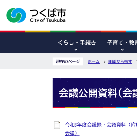
くらし・手続き
子育て・教
現在のページ
ホーム
組織から探す
会議公開資料(会
令和8年度会議録・会議資料（附
会議）