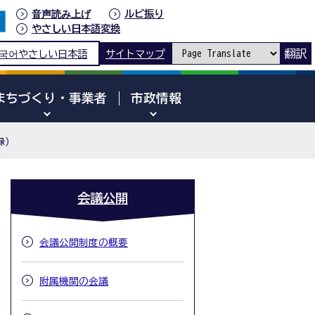
音声読み上げ
ルビ振り
やさしい日本語変換
翻訳
국어
やさしい日本語
サイトマップ
まちづくり・事業者
市政情報
録)
会議公開
会議公開制度の概要
附属機関の会議