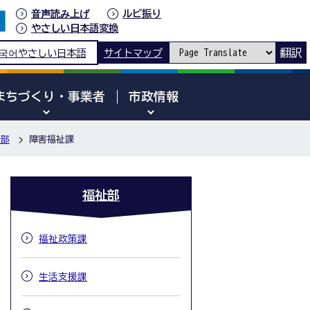
音声読み上げ
ルビ振り
やさしい日本語変換
翻訳
국어
やさしい日本語
サイトマップ
まちづくり・事業者
市政情報
祉部
障害福祉課
福祉部
福祉政策課
生活支援課