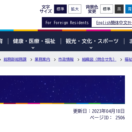
文字
背景色
サイズ
変更
For Foreign Residents
English
簡体中文
한
育
健康・医療・福祉
観光・文化・スポーツ
総務部総務課
業務案内
市政情報
組織図（問合せ先）
福
更新日：2023年04月18日
ページID：
2506