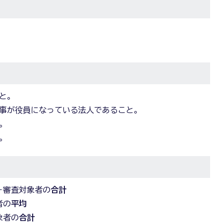
と。
事が役員になっている法人であること。
。
。
＋審査対象者の
合計
者の
平均
象者の
合計