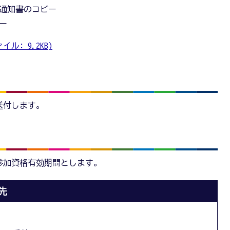
通知書のコピー
ー
ル: 9.2KB)
送付します。
参加資格有効期間とします。
先