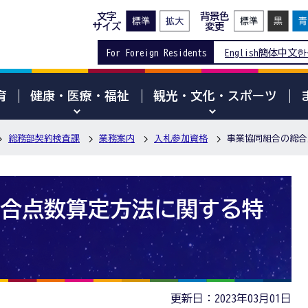
文字
背景色
サイズ
変更
For Foreign Residents
English
簡体中文
한
育
健康・医療・福祉
観光・文化・スポーツ
総務部契約検査課
業務案内
入札参加資格
事業協同組合の総合
合点数算定方法に関する特
更新日：2023年03月01日