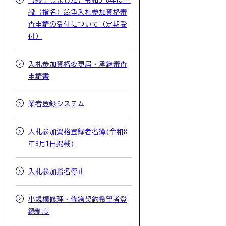
【終了しました】令和5-8年度一
般（指名）競争入札参加資格審
査申請の受付について（定期受
付）
入札参加資格変更届・承継審査
申請書
業者登録システム
入札参加資格登録者名簿(令和8
年8月1日掲載)
入札参加指名停止
小規模修理・修繕契約希望者登
録制度