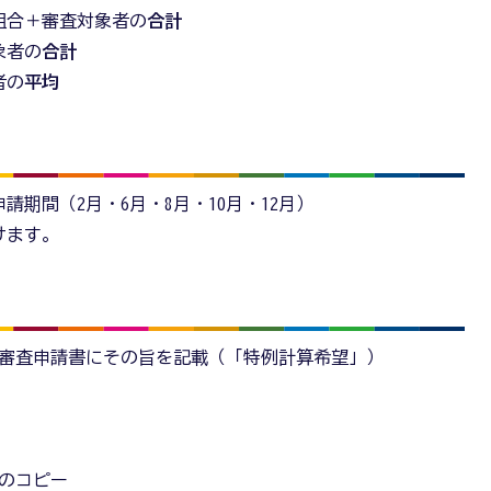
組合＋審査対象者の
合計
象者の
合計
者の
平均
期間（2月・6月・8月・10月・12月）
けます。
審査申請書にその旨を記載（「特例計算希望」）
）
のコピー