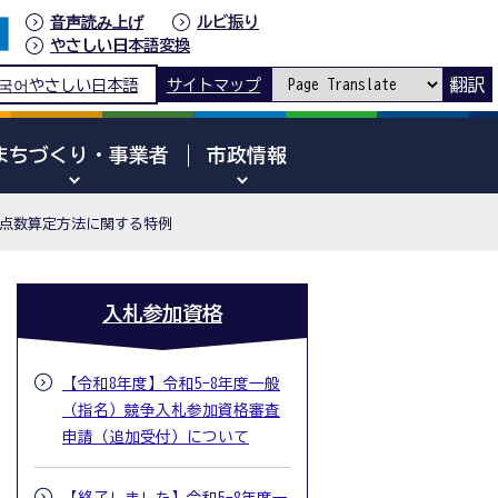
音声読み上げ
ルビ振り
やさしい日本語変換
翻訳
국어
やさしい日本語
サイトマップ
まちづくり・事業者
市政情報
点数算定方法に関する特例
入札参加資格
【令和8年度】令和5-8年度一般
（指名）競争入札参加資格審査
申請（追加受付）について