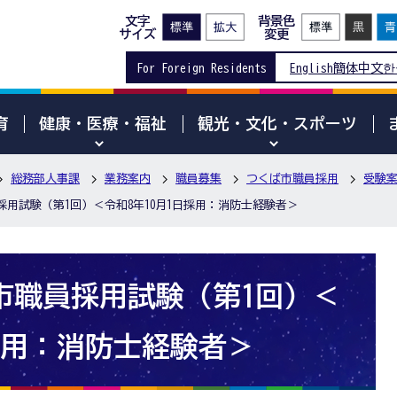
文字
背景色
サイズ
変更
For Foreign Residents
English
簡体中文
한
育
健康・医療・福祉
観光・文化・スポーツ
総務部人事課
業務案内
職員募集
つくば市職員採用
受験
採用試験（第1回）＜令和8年10月1日採用：消防士経験者＞
市職員採用試験（第1回）＜
日採用：消防士経験者＞