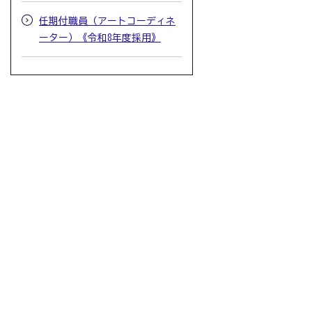
任期付職員（アートコーディネ
ーター）《令和8年度採用》