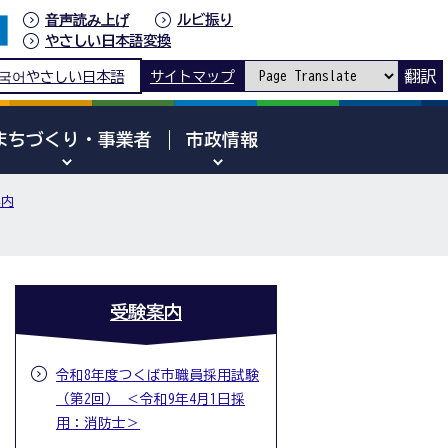
音声読み上げ
ルビ振り
やさしい日本語変換
翻訳
국어
やさしい日本語
サイトマップ
まちづくり・事業者
市政情報
案内
受験案内
令和8年度つくば市職員採用試験
（第2回） ＜令和9年4月1日採
用：消防士＞