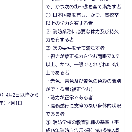
で、かつ次の①～⑤を全て満たす者
① 日本国籍を有し、かつ、高校卒
以上の学力を有する者
② 消防業務に必要な体力及び持久
力を有する者
③ 次の要件を全て満たす者
・視力が矯正視力を含む両眼で0.7
以上、かつ、一眼でそれぞれ0.3以
上である者
・赤色、青色及び黄色の色彩の識別
ができる者(補正含む)
1年）4月2日以降から
・聴力が正常である者
3年）4月1日
・職務遂行に支障のない身体的状況
である者
④ 消防学校の教育訓練の基準（平
成15年消防庁告示3号）第3条第2項